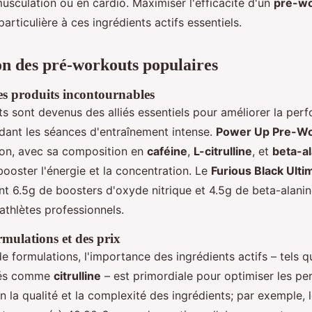
usculation ou en cardio. Maximiser l'efficacité d'un
pré-w
particulière à ces ingrédients actifs essentiels.
n des pré-workouts populaires
es produits incontournables
s sont devenus des alliés essentiels pour améliorer la per
dant les séances d'entraînement intense.
Power Up Pre-Wo
tion, avec sa composition en
caféine
,
L-citrulline
, et
beta-a
ooster l'énergie et la concentration. Le
Furious Black Ulti
t 6.5g de boosters d'oxyde nitrique et 4.5g de beta-alanine
athlètes professionnels.
rmulations et des prix
 de formulations, l'importance des ingrédients actifs – tels 
nés comme
citrulline
– est primordiale pour optimiser les p
on la qualité et la complexité des ingrédients; par exemple, 