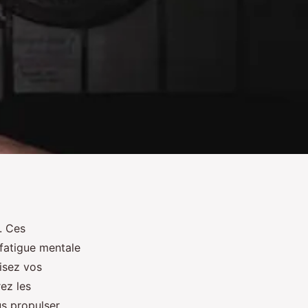
. Ces
 fatigue mentale
isez vos
ez les
us propulser