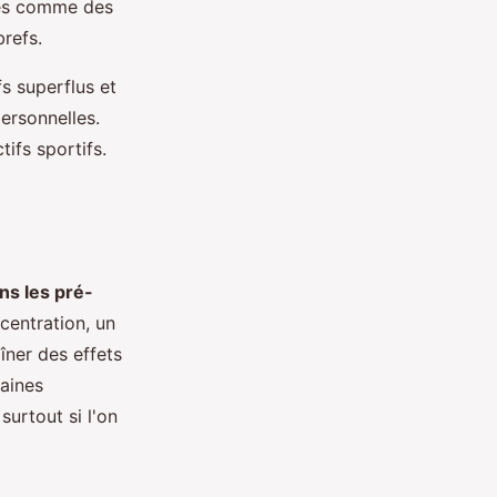
ires comme des
brefs.
fs superflus et
personnelles.
ifs sportifs.
ns les pré-
ncentration, un
îner des effets
aines
surtout si l'on