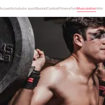
Accueil
Actu
Autre sport
Basket
Combat
Fitness
Foot
Musculation
Vélo