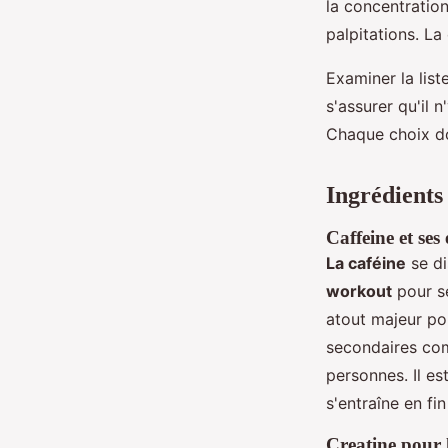
la concentratio
palpitations. La 
Examiner la list
s'assurer qu'il 
Chaque choix doi
Ingrédients
Caffeine et ses 
La caféine
se di
workout
pour se
atout majeur po
secondaires com
personnes. Il es
s'entraîne en fi
Creatine pour 