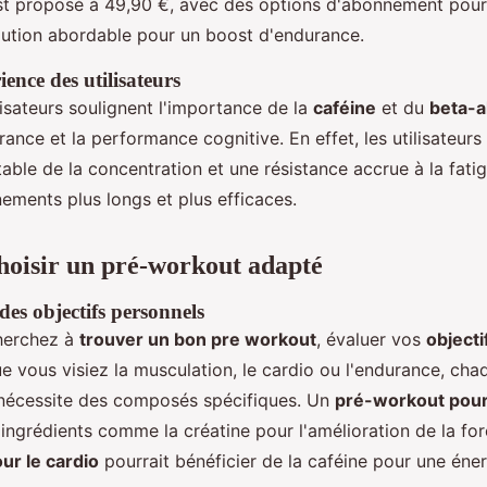
t proposé à 49,90 €, avec des options d'abonnement pour
olution abordable pour un boost d'endurance.
ence des utilisateurs
lisateurs soulignent l'importance de la
caféine
et du
beta-a
rance et la performance cognitive. En effet, les utilisateurs
able de la concentration et une résistance accrue à la fatig
ements plus longs et plus efficaces.
oisir un pré-workout adapté
des objectifs personnels
herchez à
trouver un bon pre workout
, évaluer vos
object
ue vous visiez la musculation, le cardio ou l'endurance, cha
nécessite des composés spécifiques. Un
pré-workout pour
ingrédients comme la créatine pour l'amélioration de la for
ur le cardio
pourrait bénéficier de la caféine pour une éne