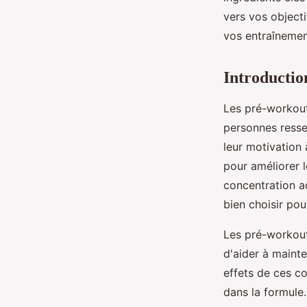
admin
•
20 février 2025
•
8 min de lecture
vers vos object
vos entraînemen
Introductio
Les pré-workout
personnes ressen
leur motivation 
pour améliorer 
concentration ac
bien choisir pou
Les pré-workout
d'aider à maint
effets de ces co
dans la formule.