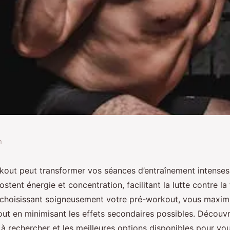
n
pre workout pour vos
out peut transformer vos séances d’entraînement intenses
tent énergie et concentration, facilitant la lutte contre la
 choisissant soigneusement votre pré-workout, vous maxim
ut en minimisant les effets secondaires possibles. Découvr
 à rechercher et les meilleures options disponibles pour vo