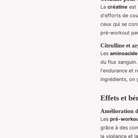
La
créatine
est 
d'efforts de cou
ceux qui se cons
pré-workout peu
Citrulline et a
Les
aminoacides
du flux sanguin
l'endurance et 
ingrédients, on 
Effets et b
Amélioration de
Les
pré-worko
grâce à des c
la vigilance et 