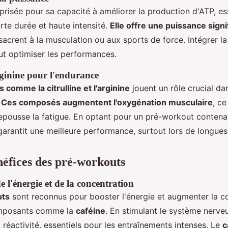
prisée pour sa capacité à améliorer la production d'ATP, ess
rte durée et haute intensité.
Elle offre une puissance signi
acrent à la musculation ou aux sports de force. Intégrer la
t optimiser les performances.
rginine pour l'endurance
 comme la citrulline et l'arginine
jouent un rôle crucial da
.
Ces composés augmentent l'oxygénation musculaire
, ce
repousse la fatigue. En optant pour un pré-workout contena
garantit une meilleure performance, surtout lors de longue
énéfices des pré-workouts
 l'énergie et de la concentration
uts
sont reconnus pour booster l'énergie et augmenter la c
omposants comme la
caféine
. En stimulant le système nerveu
la réactivité, essentiels pour les entraînements intenses. Le
c