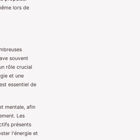
-même lors de
ombreuses
rave souvent
n rôle crucial
gie et une
l est essentiel de
t mentale, afin
nement. Les
ctifs présents
ter l'énergie et