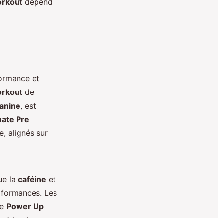
orkout
dépend
formance et
rkout
de
lanine
, est
mate Pre
, alignés sur
que la
caféine
et
erformances. Les
le
Power Up