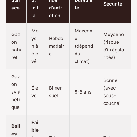
Surf
ût
nce
Durabili
Sécurité
ace
init
d'entr
té
ial
etien
Mo
Moyenn
Gaz
Moyenne
ye
Hebdo
e
on
(risque
n à
madair
(dépend
natu
d’irrégula
éle
e
du
rel
rités)
vé
climat)
Gaz
Bonne
on
Éle
Bimen
(avec
synt
5-8 ans
vé
suel
sous-
héti
couche)
que
Fai
Dall
ble
es