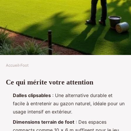
Accueil
›
Foot
FOOT
Ce qui mérite votre attention
Aménager un terrain de foot
extérieur durable : revêtements
Dalles clipsables
: Une alternative durable et
et budget
facile à entretenir au gazon naturel, idéale pour un
usage intensif en extérieur.
Renaud
•
07/07/2026 08:32
•
10 min de lecture
Dimensions terrain de foot
: Des espaces
compacts comme 10 x 6 m suffisent pour le jeu,