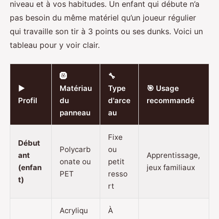
niveau et à vos habitudes. Un enfant qui débute n’a
pas besoin du même matériel qu’un joueur régulier
qui travaille son tir à 3 points ou ses dunks. Voici un
tableau pour y voir clair.
🛞
🔧
▶️
Matériau
Type
🎯 Usage
Profil
du
d'arce
recommandé
panneau
au
Fixe
Début
Polycarb
ou
ant
Apprentissage,
onate ou
petit
(enfan
jeux familiaux
PET
resso
t)
rt
Acryliqu
À