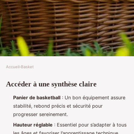
Accueil
›
Basket
BASKET
Accéder à une synthèse claire
Quel panier de basket choisir
pour votre extérieur ?
Panier de basketball
: Un bon équipement assure
stabilité, rebond précis et sécurité pour
Marcel
•
28/06/2026 08:28
•
9 min de lecture
progresser sereinement.
Hauteur réglable
: Essentiel pour s’adapter à tous
les âges et favoriser l’apprentissage technique.