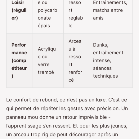
Loisir
e ou
resso
Entraînements,
(réguli
polycarb
rt
matchs entre
er)
onate
réglab
amis
épais
le
Arcea
Perfor
Dunks,
Acryliqu
u à
mance
entraînement
e ou
resso
(comp
intense,
verre
rt
étiteur
séances
trempé
renfor
)
techniques
cé
Le confort de rebond, ce n’est pas un luxe. C’est ce
qui permet de répéter les gestes avec précision. Un
panneau mou donne un retour imprévisible -
l’apprentissage s’en ressent. Et pour les plus jeunes,
un arceau trop rigide peut décourager après un